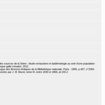
s sources de la Seine : étude exhaustive et épidémiologie au sein d'une population
poque gallo-romaine. 2012
ogue des Bronzes Antiques de la Bibliothèque nationale. Paris : 1895, p.467, n°1094.
nés par J.-B. Muret, tome III. entre 1830 et 1866, pl.140.2.