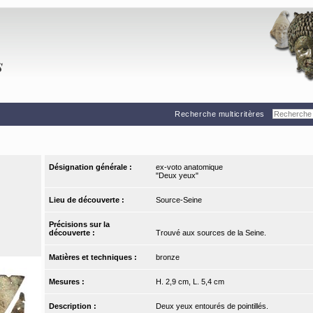
Recherche multicritères
Désignation générale :
ex-voto anatomique
"Deux yeux"
Lieu de découverte :
Source-Seine
Précisions sur la
découverte :
Trouvé aux sources de la Seine.
Matières et techniques :
bronze
Mesures :
H. 2,9 cm, L. 5,4 cm
Description :
Deux yeux entourés de pointillés.