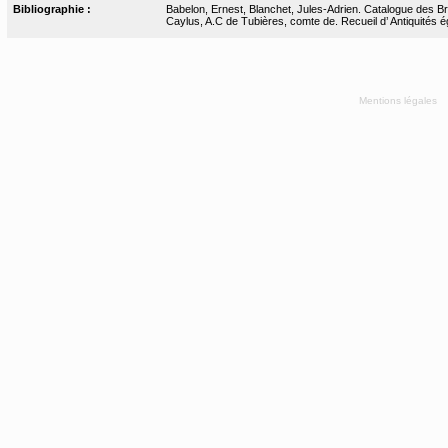
Bibliographie :
Babelon, Ernest, Blanchet, Jules-Adrien. Catalogue des Bro
Caylus, A.C de Tubières, comte de. Recueil d’ Antiquités ég
Mentions légales