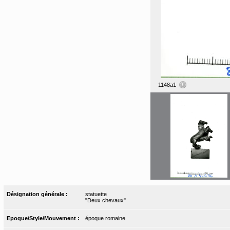
1148a1
Désignation générale :
statuette
"Deux chevaux"
Epoque/Style/Mouvement :
époque romaine