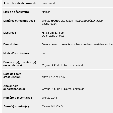
Affixe lieu de découverte :
environs de
Lieu de découverte :
Naples
Matières et techniques :
bronze
(dorure à la feuille (technique métal), trace)
patine
(brun)
Mesures :
H. 3,5 cm, L. 4 cm
De chaque cheval
Description :
Deux chevaux dressés sur leurs jambes postérieures. Les fl
Mode d'acquisition :
don
Donateur(s), testateur(s)
ou vendeur(s) :
Caylus, A.C de Tubières, comte de
Date de l'acte
d'acquisition :
entre 1752 et 1765
Ancienne(s)
appartenance(s) :
Caylus, A.C de Tubières, comte de
Numéro d'inventaire :
bronze.1148
Autre(s) numéro(s) :
Caylus.VI.LXIX.3