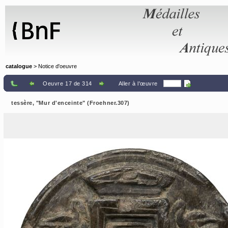
Panneau de gestion des cookies
catalogue
> Notice d'oeuvre
Oeuvre 17 de 314
Aller à l'œuvre
tessère, "Mur d'enceinte" (Froehner.307)