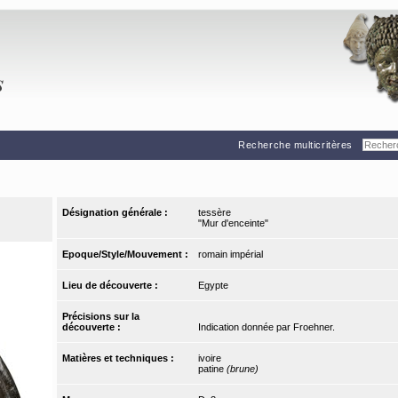
Recherche multicritères
Désignation générale :
tessère
"Mur d'enceinte"
Epoque/Style/Mouvement :
romain impérial
Lieu de découverte :
Egypte
Précisions sur la
découverte :
Indication donnée par Froehner.
Matières et techniques :
ivoire
patine
(brune)