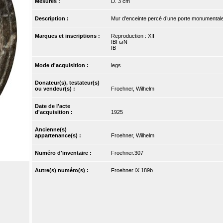
Mesures :
D. 3 cm
Description :
Mur d’enceinte percé d’une porte monumentale ce
Marques et inscriptions :
Reproduction : XII
IBI ωN
IB
Mode d'acquisition :
legs
Donateur(s), testateur(s)
ou vendeur(s) :
Froehner, Wilhelm
Date de l'acte
d'acquisition :
1925
Ancienne(s)
appartenance(s) :
Froehner, Wilhelm
Numéro d'inventaire :
Froehner.307
Autre(s) numéro(s) :
Froehner.IX.189b