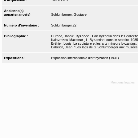
Ancienne(s)
appartenance(s) :
Schlumberger, Gustave
Numéro d'inventaire :
Schlumberger.22
Bibliographie :
Durand, Jannic. Byzance - L’art byzantin dans les collecti
Kalavrezou-Maxeiner , I.. Byzantine Icons in steatite. 1985
Bréhier, Louis. La sculpture et les arts mineurs byzantins. P
Babelon, Jean. “Les legs de G.Schlumberger aux musées d
Expositions :
Exposition internationale d'art byzantin (1931)
Mentions légales