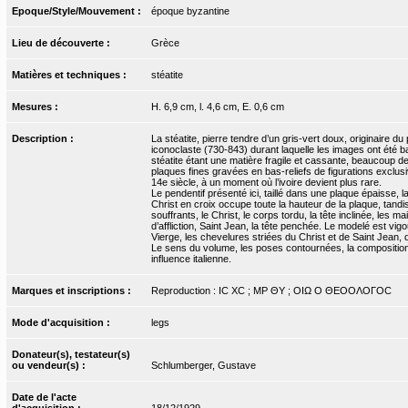
Epoque/Style/Mouvement :
époque byzantine
Lieu de découverte :
Grèce
Matières et techniques :
stéatite
Mesures :
H. 6,9 cm, l. 4,6 cm, E. 0,6 cm
Description :
La stéatite, pierre tendre d’un gris-vert doux, originaire 
iconoclaste (730-843) durant laquelle les images ont été b
stéatite étant une matière fragile et cassante, beaucoup 
plaques fines gravées en bas-reliefs de figurations exclus
14e siècle, à un moment où l’ivoire devient plus rare.
Le pendentif présenté ici, taillé dans une plaque épaisse, la
Christ en croix occupe toute la hauteur de la plaque, tandi
souffrants, le Christ, le corps tordu, la tête inclinée, les
d’affliction, Saint Jean, la tête penchée. Le modelé est vi
Vierge, les chevelures striées du Christ et de Saint Jean, 
Le sens du volume, les poses contournées, la composition, 
influence italienne.
Marques et inscriptions :
Reproduction : ΙC XC ; MP ΘΥ ; ΟΙΩ Ο ΘΕΟΟΛΟΓΟC
Mode d'acquisition :
legs
Donateur(s), testateur(s)
ou vendeur(s) :
Schlumberger, Gustave
Date de l'acte
d'acquisition :
18/12/1929