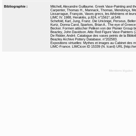
Bibliographie :
Mitchell, Alexandre Guillaume. Greek Vase-Painting and the
Carpenter, Thomas H., Mannack, Thomas, Mendonça, Melan
Lissarrague, François. Vases grecs, les Athéniens et leurs
LIMC IV. 1988, Heraklès, p.824, n°1561*, pl.549.
Schefold, Karl, Jung, Franz. Die Urkönige, Perseus, Belle
Kurtz, Donna Carol, Sparkes, Brian A.. The eye of Greece :
Becker. Formen attischer Peliken von der Pionier Group bi
Beazley, John Davidson. Attic Red-Figure Vase-Painters (2
De Ridder, André. Catalogue des vases peints de la Bibliot
Beazley Archive Pottery Database. n°202583.
Expositions virtuelles: Mythes et images au Cabinet des m
LIMC-France. LIMCicon ID 15339 (N. Icard) URL [http://ww
Mentions légales