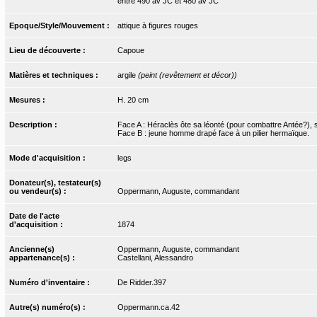
entre 490 av JC et 480 av JC
Epoque/Style/Mouvement :
attique à figures rouges
Lieu de découverte :
Capoue
Matières et techniques :
argile
(peint (revêtement et décor))
Mesures :
H. 20 cm
Description :
Face A : Héraclès ôte sa léonté (pour combattre Antée?), s
Face B : jeune homme drapé face à un pilier hermaïque.
Mode d'acquisition :
legs
Donateur(s), testateur(s)
ou vendeur(s) :
Oppermann, Auguste, commandant
Date de l'acte
d'acquisition :
1874
Ancienne(s)
Oppermann, Auguste, commandant
appartenance(s) :
Castellani, Alessandro
Numéro d'inventaire :
De Ridder.397
Autre(s) numéro(s) :
Oppermann.ca.42