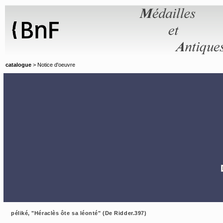
Panneau de gestion des cookies
catalogue
> Notice d'oeuvre
péliké, "Héraclès ôte sa léonté" (De Ridder.397)