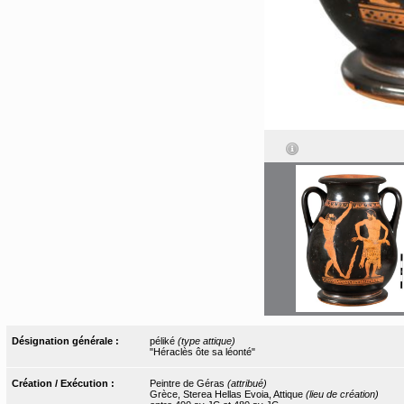
Désignation générale :
péliké
(type attique)
"Héraclès ôte sa léonté"
Création / Exécution :
Peintre de Géras
(attribué)
Grèce, Sterea Hellas Evoia, Attique
(lieu de création)