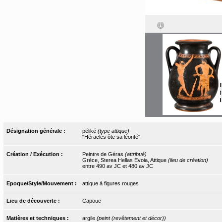
Désignation générale :
péliké
(type attique)
"Héraclès ôte sa léonté"
Création / Exécution :
Peintre de Géras
(attribué)
Grèce, Sterea Hellas Evoia, Attique
(lieu de création)
entre 490 av JC et 480 av JC
Epoque/Style/Mouvement :
attique à figures rouges
Lieu de découverte :
Capoue
Matières et techniques :
argile
(peint (revêtement et décor))