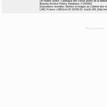
De Ridder, André. Catalogue des vases peints de la Bibliot
Beazley Archive Pottery Database. n°202583.
Expositions virtuelles: Mythes et images au Cabinet des m
LIMC-France. LIMCicon ID 15339 (N. Icard) URL [http://ww
Mentions légales