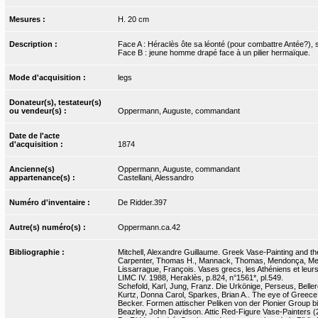
Mesures :
H. 20 cm
Description :
Face A : Héraclès ôte sa léonté (pour combattre Antée?), s
Face B : jeune homme drapé face à un pilier hermaïque.
Mode d'acquisition :
legs
Donateur(s), testateur(s)
ou vendeur(s) :
Oppermann, Auguste, commandant
Date de l'acte
d'acquisition :
1874
Ancienne(s)
Oppermann, Auguste, commandant
appartenance(s) :
Castellani, Alessandro
Numéro d'inventaire :
De Ridder.397
Autre(s) numéro(s) :
Oppermann.ca.42
Bibliographie :
Mitchell, Alexandre Guillaume. Greek Vase-Painting and the
Carpenter, Thomas H., Mannack, Thomas, Mendonça, Melan
Lissarrague, François. Vases grecs, les Athéniens et leurs
LIMC IV. 1988, Heraklès, p.824, n°1561*, pl.549.
Schefold, Karl, Jung, Franz. Die Urkönige, Perseus, Belle
Kurtz, Donna Carol, Sparkes, Brian A.. The eye of Greece :
Becker. Formen attischer Peliken von der Pionier Group bi
Beazley, John Davidson. Attic Red-Figure Vase-Painters (2