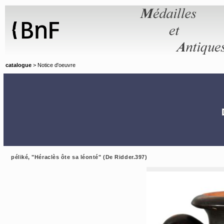
Panneau de gestion des cookies
catalogue
> Notice d'oeuvre
péliké, "Héraclès ôte sa léonté" (De Ridder.397)