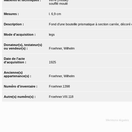
soufflé moulé
Mesures :
l. 6,9 cm
Description :
Fond d’une bouteille prismatique à section carrée, décoré e
Mode d'acquisition :
legs
Donateur(s), testateur(s)
ou vendeur(s) :
Froehner, Wilhelm
Date de l'acte
d'acquisition :
1925
Ancienne(s)
appartenance(s) :
Froehner, Wilhelm
Numéro d'inventaire :
Froehner.1398
Autre(s) numéro(s) :
Froehner.VIII.118
Mentions légales