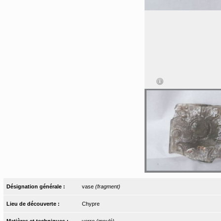
Désignation générale :
vase
(fragment)
Lieu de découverte :
Chypre
Matières et techniques :
verre
(moulé)