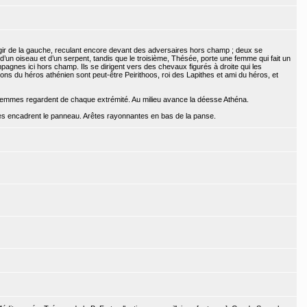
gir de la gauche, reculant encore devant des adversaires hors champ ; deux se
d’un oiseau et d’un serpent, tandis que le troisième, Thésée, porte une femme qui fait un
agnes ici hors champ. Ils se dirigent vers des chevaux figurés à droite qui les
s du héros athénien sont peut-être Peirithoos, roi des Lapithes et ami du héros, et
 femmes regardent de chaque extrémité. Au milieu avance la déesse Athéna.
oves encadrent le panneau. Arêtes rayonnantes en bas de la panse.