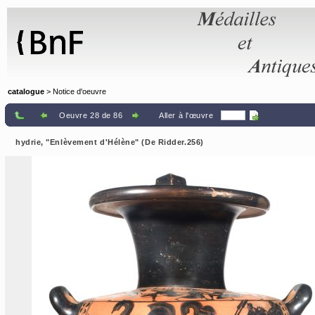
Panneau de gestion des cookies
catalogue
> Notice d'oeuvre
Oeuvre 28 de 86
Aller à l'œuvre
hydrie, "Enlèvement d'Hélène" (De Ridder.256)