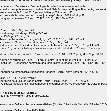
diterranée. Trésors de la BnF et collections marseillaises [cat.exp.]. Gand : Snoeck,
son temps. Enquête sur l’archéologie, la collection et la restauration des
e doctorat présentée sous la direction d’Alain Schnapp et Brigitte Bourgeois, université
re, soutenue le 21 mai 2016 (non publiée). p.368, note 1480.
 grecs de la collection de Luynes [cat. exp.]. Paris : 2013, n°46, p.77.
e iconography between 510 and 475 B.C. 2010, p.25, 130, n°330.
 Rome : 1987, p.32, note 146.
 Heldensage. Marburg : 1973, p.222, A4.
. 1979, p.142, 17E, n°4.
usée national d’Athènes », in RA, 2, p.229-252. 1970, p.141-142, n°4.
se-Painters. Oxford : Clarendon press, 1956, p.363, n°44.
ur d’Hélène dans les textes et les documents figurés. Paris : 1955, p.311, pl.CII, n°1.
nce. 10, Paris, Bibliothèque Nationale (Cabinet des Médailles) 2. Paris : Champion,
 la Bibliothèque nationale. Paris : Leroux, entre 1901 et 1902, p.IX, XII-XIV, p.168-169,
recs et étrusques. Paris : E. Leroux, entre 1899 et 1900, vol.II, p.254, n°1 et 2.
t antiques – Description sommaire des Monuments exposés. Paris : AD. Lainé, 1867, n°
9, 112.
nbilder hauptsächlich etruskischen Fundorts. Berlin : entre 1840 et 1858, p.52-53,
ogica. 12, 1840, p.249 (Welker).
cription de quelques vases peints. Paris : Firmin Didot, 1840, p.6, pl.IX-X.
Antiquités et objets d’art qui composent le cabinet de feu M. le Chevalier E. Durand. Paris
1F-4381-B243-2B314795BE61].
 [http://www.limc-france.fr/objet/15181].
ors de la BnF et collections marseillaises (Musée d'histoire de Marseille, 15 juillet 2020-
ction Luynes (BnF - octobre 2013-2016)