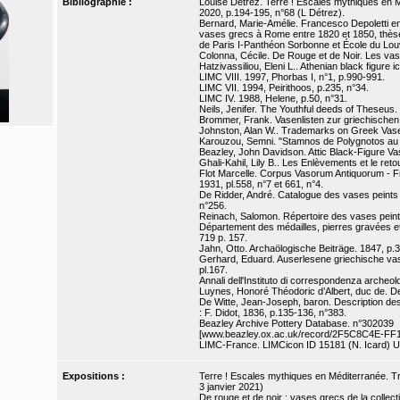
Bibliographie :
Louise Détrez. Terre ! Escales mythiques en Mé
2020, p.194-195, n°68 (L Détrez).
Bernard, Marie-Amélie. Francesco Depoletti en 
vases grecs à Rome entre 1820 et 1850, thèse d
de Paris I-Panthéon Sorbonne et École du Louv
Colonna, Cécile. De Rouge et de Noir. Les vases
Hatzivassiliou, Eleni L.. Athenian black figur
LIMC VIII. 1997, Phorbas I, n°1, p.990-991.
LIMC VII. 1994, Peirithoos, p.235, n°34.
LIMC IV. 1988, Helene, p.50, n°31.
Neils, Jenifer. The Youthful deeds of Theseus.
Brommer, Frank. Vasenlisten zur griechischen
Johnston, Alan W.. Trademarks on Greek Vases
Karouzou, Semni. "Stamnos de Polygnotos au M
Beazley, John Davidson. Attic Black-Figure Va
Ghali-Kahil, Lily B.. Les Enlèvements et le reto
Flot Marcelle. Corpus Vasorum Antiquorum - Fra
1931, pl.558, n°7 et 661, n°4.
De Ridder, André. Catalogue des vases peints de
n°256.
Reinach, Salomon. Répertoire des vases peints g
Département des médailles, pierres gravées e
719 p. 157.
Jahn, Otto. Archaölogische Beiträge. 1847, p.3
Gerhard, Eduard. Auserlesene griechische vase
pl.167.
Annali dell'Instituto di correspondenza archeol
Luynes, Honoré Théodoric d’Albert, duc de. Des
De Witte, Jean-Joseph, baron. Description des 
: F. Didot, 1836, p.135-136, n°383.
Beazley Archive Pottery Database. n°302039
[www.beazley.ox.ac.uk/record/2F5C8C4E-FF
LIMC-France. LIMCicon ID 15181 (N. Icard) URL
Expositions :
Terre ! Escales mythiques en Méditerranée. Trés
3 janvier 2021)
De rouge et de noir : vases grecs de la colle