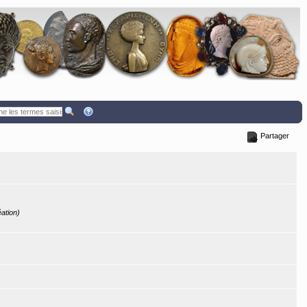
Partager
éation)