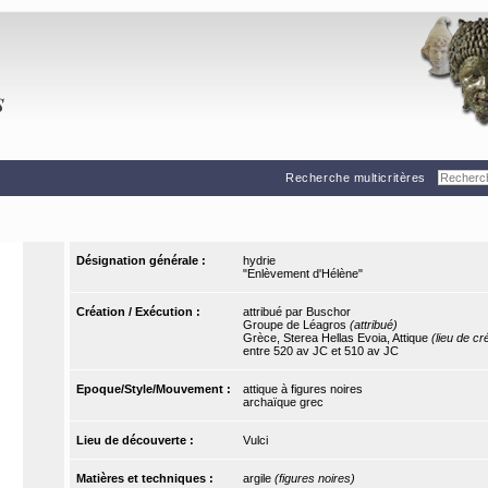
Recherche multicritères
Désignation générale :
hydrie
"Enlèvement d'Hélène"
Création / Exécution :
attribué par Buschor
Groupe de Léagros
(attribué)
Grèce, Sterea Hellas Evoia, Attique
(lieu de cr
entre 520 av JC et 510 av JC
Epoque/Style/Mouvement :
attique à figures noires
archaïque grec
Lieu de découverte :
Vulci
Matières et techniques :
argile
(figures noires)