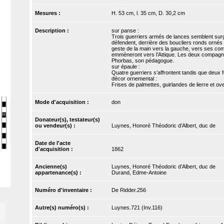
Mesures :
H. 53 cm, l. 35 cm, D. 30,2 cm
Description :
sur panse :
Trois guerriers armés de lances semblent sur
défendent, derrière des boucliers ronds ornés 
geste de la main vers la gauche, vers ses comp
emmèneront vers l’Attique. Les deux compagnon
Phorbas, son pédagogue.
sur épaule :
Quatre guerriers s’affrontent tandis que deux
décor ornemental :
Frises de palmettes, guirlandes de lierre et 
Mode d'acquisition :
don
Donateur(s), testateur(s)
ou vendeur(s) :
Luynes, Honoré Théodoric d’Albert, duc de
Date de l'acte
d'acquisition :
1862
Ancienne(s)
Luynes, Honoré Théodoric d’Albert, duc de
appartenance(s) :
Durand, Edme-Antoine
Numéro d'inventaire :
De Ridder.256
Autre(s) numéro(s) :
Luynes.721 (Inv.116)