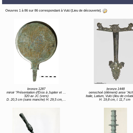
Oeuvres 1 à 86 sur 86 correspondant à Vulci [Lieu de découverte].
bronze.1287
bronze.1448
miroir "Présentation d’Eros à Jupiter et Hélène et Agamemnon à Leuké"
oenochoé (élément) anse "Ach
320 av JC (vers)
Italie, Latium, Vulci (lieu de création) 1ère moitié 5e s
D. 20,3 cm (sans manche) H. 29,5 cm, Poids 848 g (avec manche)
H. 19,8 cm, l. 11,7 cm