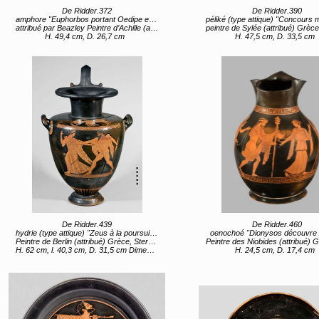
De Ridder.372
De Ridder.390
amphore "Euphorbos portant Oedipe enfant"
péliké (type attique) "Concours musical et monde di
attribué par Beazley Peintre d’Achille (attribué) Grèce, Sterea Hellas Evoia, Attique (lieu de création) entre 450 av JC et 445 av JC
peintre de Sylée (attribué) Grèce, Sterea Hellas Evoia, Attique (lieu de création) 48
H. 49,4 cm, D. 26,7 cm
H. 47,5 cm, D. 33,5 cm
De Ridder.439
De Ridder.460
hydrie (type attique) "Zeus à la poursuite d'Egine (?)"
oenochoé "Dionysos découvre 
Peintre de Berlin (attribué) Grèce, Sterea Hellas Evoia, Attique (lieu de création) 480 av JC (vers)
Peintre des Niobides (attribué) Grèce, Sterea Hellas Evoia, Attique (lieu de création) entre 450 
H. 62 cm, l. 40,3 cm, D. 31,5 cm Dimensions maximales H. 51,5 cm Embouchure (sans la anse refaite) D. 17 cm (base)
H. 24,5 cm, D. 17,4 cm