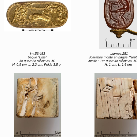
inv.56.483
Luynes.251
bague "Bige"
Scarabée monté en bague "Neptune ouvrant une source pou
3e quart 6e siècle av JC
intaille : 1er quart 4e siècle av JC monture : 1
H. 0,9 cm, L. 2,2 cm, Poids 3,5 g
H. 1 cm, L. 1,6 cm