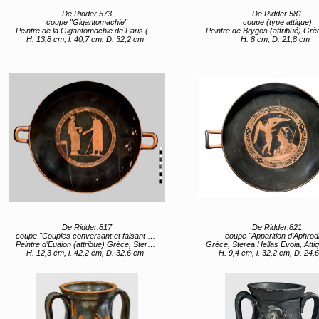
De Ridder.573
De Ridder.581
coupe "Gigantomachie"
coupe (type attique)
Peintre de la Gigantomachie de Paris (attribué (vase éponyme)) Grèce, Sterea Hellas Evoia, Attique (lieu de création) entre 480 av JC et 470 av JC
Peintre de Brygos (attribué) Grèce, Sterea Hellas Evoia, Attique (lieu de création) 48
H. 13,8 cm, l. 40,7 cm, D. 32,2 cm
H. 8 cm, D. 21,8 cm
De Ridder.817
De Ridder.821
coupe "Couples conversant et faisant des libations"
coupe "Apparition d'Aphrodi
Peintre d’Euaion (attribué) Grèce, Sterea Hellas Evoia, Attique (lieu de création) 460 av JC (vers)
Grèce, Sterea Hellas Evoia, Attique (lieu de création) 360 a
H. 12,3 cm, l. 42,2 cm, D. 32,6 cm
H. 9,4 cm, l. 32,2 cm, D. 24,