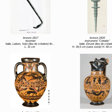
bronze.1817
bronze.1820
tisonnier
instrument "Cottabe"
Italie, Latium, Vulci (lieu de création) fin 5e siècle - début 4e av JC
Italie, Etrurie (lieu de créat
L. 31 cm
H. 39,5 cm (sans socle) H. 46 cm (ave