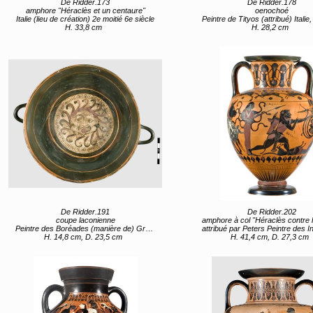
De Ridder.173
De Ridder.178
amphore "Héraclès et un centaure"
oenochoé
Italie (lieu de création) 2e moitié 6e siècle
Peintre de Tityos (attribué) Italie, Latium, Vulci (lieu de création) 4e quart 6e
H. 33,8 cm
H. 28,2 cm
De Ridder.191
De Ridder.202
coupe laconienne
amphore à col "Héraclès contre le triple 
Peintre des Boréades (manière de) Grèce, Péloponnèse, Laconie, Sparte (lieu de création) 565 av JC (vers)
attribué par Peters Peintre des Inscriptions (attribué) Italie, Reghion (lieu de création)
H. 14,8 cm, D. 23,5 cm
H. 41,4 cm, D. 27,3 cm