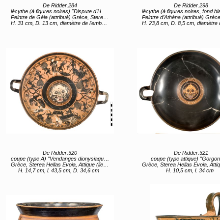
De Ridder.284
De Ridder.298
lécythe (à figures noires) "Dispute d'Héraclès et Apollon pour le trépied delphique" (titre d'usage)
lécythe (à figures noires, fond blanc) "Anodos de Perséphone (?) entre deux satyres" (
Peintre de Géla (attribué) Grèce, Sterea Hellas Evoia, Attique (lieu de création) 1er quart 5e siècle av JC
Peintre d’Athéna (attribué) Grèce, Sterea Hellas Evoia, Attique (lieu de création) 1ère moitié
H. 31 cm, D. 13 cm, diamètre de l'embouchure 7,1 cm, diamètre du pied 8,2 cm
H. 23,8 cm, D. 8,5 cm, diamètre de l'embouchure 5 cm, diamètre du p
De Ridder.320
De Ridder.321
coupe (type A) "Vendanges dionysiaques"
coupe (type attique) "Gorgon
Grèce, Sterea Hellas Evoia, Attique (lieu de création) entre 520 av JC et 510 av JC
Grèce, Sterea Hellas Evoia, Attique (lieu de création) 2e moitié 6e
H. 14,7 cm, l. 43,5 cm, D. 34,6 cm
H. 10,5 cm, l. 34 cm