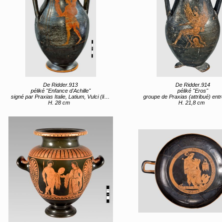
De Ridder.913
De Ridder.914
péliké "Enfance d'Achille"
péliké "Eros"
signé par Praxias Italie, Latium, Vulci (lieu de création) entre 475 av JC et 450 av JC
groupe de Praxias (attribué) entre 480 av JC et 
H. 28 cm
H. 21,8 cm