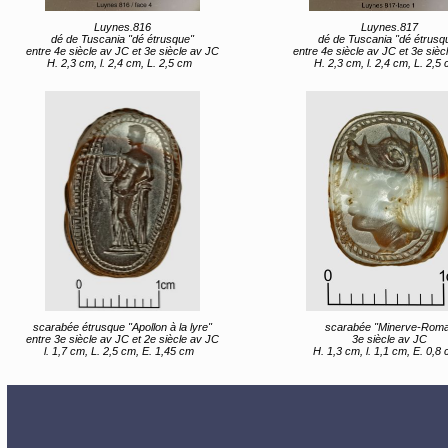
Luynes.816
Luynes.817
dé de Tuscania "dé étrusque"
dé de Tuscania "dé étrusq
entre 4e siècle av JC et 3e siècle av JC
entre 4e siècle av JC et 3e sièc
H. 2,3 cm, l. 2,4 cm, L. 2,5 cm
H. 2,3 cm, l. 2,4 cm, L. 2,5
scarabée étrusque "Apollon à la lyre"
scarabée "Minerve-Rom
entre 3e siècle av JC et 2e siècle av JC
3e siècle av JC
l. 1,7 cm, L. 2,5 cm, E. 1,45 cm
H. 1,3 cm, l. 1,1 cm, E. 0,8