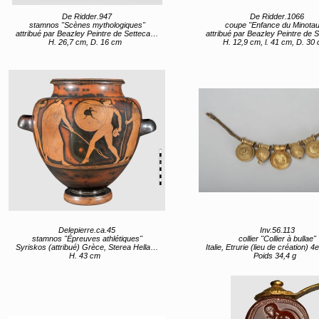
De Ridder.947
De Ridder.1066
stamnos "Scènes mythologiques"
coupe "Enfance du Minotau
attribué par Beazley Peintre de Settecamini (attribué) Italie, Latium, Vulci (lieu de création) 1ère moitié 4e siècle av JC
attribué par Beazley Peintre de Settecamini (attribué) entre 375 av J
H. 26,7 cm, D. 16 cm
H. 12,9 cm, l. 41 cm, D. 30
Delepierre.ca.45
Inv.56.113
stamnos "Épreuves athlétiques"
collier "Collier à bullae"
Syriskos (attribué) Grèce, Sterea Hellas Evoia, Attique (lieu de création) 480 av JC (vers)
Italie, Etrurie (lieu de création) 4e siècl
H. 43 cm
Poids 34,4 g