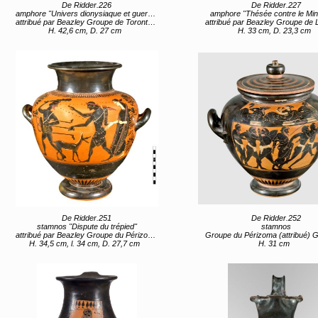
De Ridder.226
De Ridder.227
amphore "Univers dionysiaque et guerrier"
amphore "Thésée contre le Min
attribué par Beazley Groupe de Toronto 305 (attribué) Grèce, Sterea Hellas Evoia, Attique (lieu de création) entre 530 av JC et 510 av JC
attribué par Beazley Groupe de Londres B339 (attribué) Peintre de Lysippidès (proche de) Grèce, Sterea Hellas Evoia, Attique (lieu de 
H. 42,6 cm, D. 27 cm
H. 33 cm, D. 23,3 cm
De Ridder.251
De Ridder.252
stamnos "Dispute du trépied"
stamnos
attribué par Beazley Groupe du Périzoma (attribué) Grèce, Sterea Hellas Evoia, Attique (lieu de création) entre 510 av JC et 500 av JC
Groupe du Périzoma (attribué) Grèce, Sterea Hellas Evoia, Attique (lieu de création) 4e quar
H. 34,5 cm, l. 34 cm, D. 27,7 cm
H. 31 cm