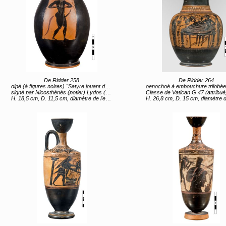
De Ridder.258
De Ridder.264
olpé (à figures noires) "Satyre jouant de l'aulos" (titre d'usage)
oenochoé à embouchure trilobée (à figures noires) "Symposion : Héraclès et Dionysos" 
signé par Nicosthénès (potier) Lydos (attribué, peintre) Grèce, Sterea Hellas Evoia, Attique (lieu de création) entre 570e siècle av JC et 540 av JC
Classe de Vatican G 47 (attribué) Grèce, Sterea Hellas Evoia, Attique (lieu de création) 2e moitié
H. 18,5 cm, D. 11,5 cm, diamètre de l'embouchure 8,4 cm, diamètre du pied 6,8 cm
H. 26,8 cm, D. 15 cm, diamètre de l'embouchure 10,5 cm, diamètre 