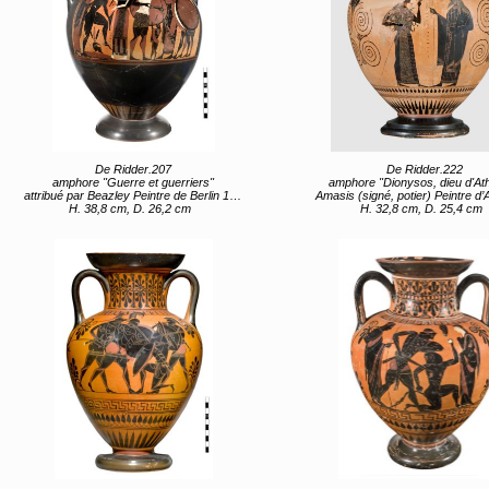
De Ridder.207
De Ridder.222
amphore "Guerre et guerriers"
amphore "Dionysos, dieu d'At
attribué par Beazley Peintre de Berlin 1686 (attribué) Grèce, Sterea Hellas Evoia, Attique (lieu de création) entre 550 av JC et 525 av JC
Amasis (signé, potier) Peintre d’Amasis (attribué, peintre) Grèce, Sterea Hellas Evoia, Attique (lieu de création) entre 54
H. 38,8 cm, D. 26,2 cm
H. 32,8 cm, D. 25,4 cm