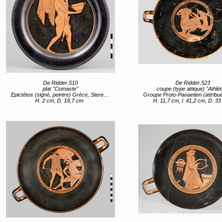
De Ridder.510
De Ridder.523
plat "Comaste"
coupe (type attique) "Athlè
Epictétos (signé, peintre) Grèce, Sterea Hellas Evoia, Attique (lieu de création) 520 av JC (vers)
Groupe Proto-Panaetien (attribué) Grèce, Sterea Hellas Evoia, Attique (lieu de création) entre 520 
H. 2 cm, D. 19,7 cm
H. 11,7 cm, l. 41,2 cm, D. 3