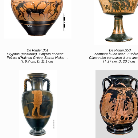
De Ridder.351
De Ridder.353
skyphos (mastoïde) "Satyres et biches" (titre d'usage)
canthare à une anse "Funérai
Peintre d’Haimon Grèce, Sterea Hellas Evoia, Attique (lieu de création) entre 500 av JC et 480 av JC
Classe des canthares à une anse (attribué) Groupe du Périzoma (attribué) Grèce, Sterea Hellas Evoia, Attique (lieu de création) ent
H. 9,7 cm, D. 11,1 cm
H. 27 cm, D. 20,3 cm