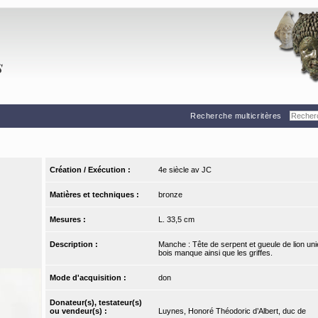
Recherche multicritères
Création / Exécution :
4e siècle av JC
Matières et techniques :
bronze
Mesures :
L. 33,5 cm
Description :
Manche : Tête de serpent et gueule de lion un
bois manque ainsi que les griffes.
Mode d'acquisition :
don
Donateur(s), testateur(s)
ou vendeur(s) :
Luynes, Honoré Théodoric d’Albert, duc de