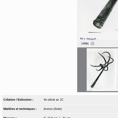
1498c
Création / Exécution :
4e siècle av JC
Matières et techniques :
bronze
(fonte)
Mesures :
D. 16,5 cm, L. 31 cm