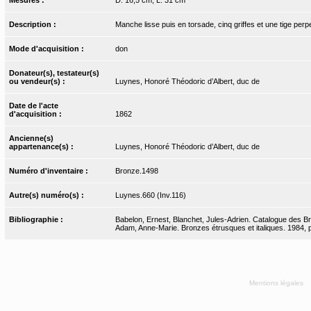
Description :
Manche lisse puis en torsade, cinq griffes et une tige per
Mode d'acquisition :
don
Donateur(s), testateur(s)
ou vendeur(s) :
Luynes, Honoré Théodoric d’Albert, duc de
Date de l'acte
d'acquisition :
1862
Ancienne(s)
appartenance(s) :
Luynes, Honoré Théodoric d’Albert, duc de
Numéro d'inventaire :
Bronze.1498
Autre(s) numéro(s) :
Luynes.660 (Inv.116)
Bibliographie :
Babelon, Ernest, Blanchet, Jules-Adrien. Catalogue des Bro
Adam, Anne-Marie. Bronzes étrusques et italiques. 1984, p
Mentions légales