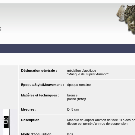
Désignation générale :
médaillon d'applique
"Masque de Jupiter Ammon"
Epoque/Style/Mouvement :
époque romaine
Matières et techniques :
bronze
patine
(brun)
Mesures :
D. 5 cm
Description :
Masque de Jupiter Ammon de face ; il a des corn
disque est percé d’un trou de suspension.
Mode d'acquisition :
legs