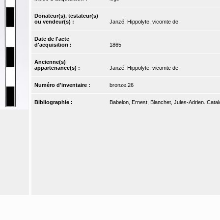
Donateur(s), testateur(s)
ou vendeur(s) :
Janzé, Hippolyte, vicomte de
Date de l'acte
d'acquisition :
1865
Ancienne(s)
appartenance(s) :
Janzé, Hippolyte, vicomte de
Numéro d'inventaire :
bronze.26
Bibliographie :
Babelon, Ernest, Blanchet, Jules-Adrien. Catalo