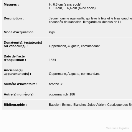
Mesures :
H. 6,8 cm (sans socle)
H. 10 cm, L. 6,4 cm (avec socle)
Description :
Jeune homme agenouillé, qui lève la tête et le bras gauch
chaussés de sandales. Il regarde au-dessus de lui.
Mode d'acquisition :
legs
Donateur(s), testateur(s)
ou vendeur(s) :
Oppermann, Auguste, commandant
Date de l'acte
d'acquisition :
1874
Ancienne(s)
appartenance(s) :
Oppermann, Auguste, commandant
Numéro d'inventaire :
bronze.38
Autre(s) numéro(s) :
oppermann.br.186
Bibliographie :
Babelon, Ernest, Blanchet, Jules-Adrien. Catalogue des Bron
Mentions légales