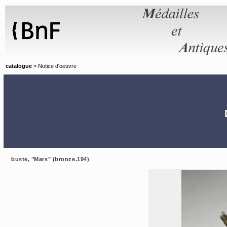
Panneau de gestion des cookies
catalogue
> Notice d'oeuvre
buste, "Mars" (bronze.194)