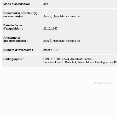
Mode d'acquisition :
don
Donateur(s), testateur(s)
ou vendeur(s) :
Janzé, Hippolyte, vicomte de
Date de l'acte
d'acquisition :
22/12/1847
Ancienne(s)
appartenance(s) :
Janzé, Hippolyte, vicomte de
Numéro d'inventaire :
bronze.194
Bibliographie :
LIMC II. 1984, p.524, Ares/Mars, n°165.
Babelon, Ernest, Blanchet, Jules-Adrien. Catalogue des Bro
Mentions légales