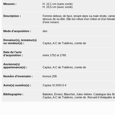
Mesures :
H. 12,1 cm (sans socle)
H. 15,5 cm (avec socle)
Description :
Femme debout, de face, tenant dans sa main droite, ramenée
dessus de sa tête. Elle est vêtue d’un chiton et d’un himat
d’une rosace.
Mode d'acquisition :
don
Donateur(s), testateur(s)
ou vendeur(s) :
Caylus, A.C de Tubières, comte de
Date de l'acte
d'acquisition :
entre 1752 et 1765
Ancienne(s)
appartenance(s) :
Caylus, A.C de Tubières, comte de
Numéro d'inventaire :
bronze.206
Autre(s) numéro(s) :
Caylus.VI.XXIV.3-4
Bibliographie :
Babelon, Ernest, Blanchet, Jules-Adrien. Catalogue des Bro
Caylus, A.C de Tubières, comte de. Recueil d’ Antiquités ég