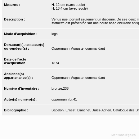
Mesures :
H. 12 cm (sans socle)
H. 13,4 cm (avec socle)
Description :
Vénus nue, portant seulement un diadème. De ses deux mai
statuette est présentée sur une haute base circulaire anti
Mode d'acquisition :
legs
Donateur(s), testateur(s)
ou vendeur(s) :
Oppermann, Auguste, commandant
Date de l'acte
d'acquisition :
1874
Ancienne(s)
appartenance(s) :
Oppermann, Auguste, commandant
Numéro d'inventaire :
bronze.238
Autre(s) numéro(s) :
oppermann.br.41
Bibliographie :
Babelon, Ernest, Blanchet, Jules-Adrien. Catalogue des Bro
Mentions légales