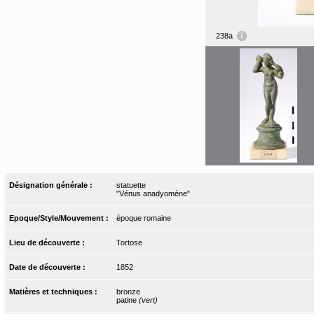
238a
Désignation générale :
statuette
"Vénus anadyomène"
Epoque/Style/Mouvement :
époque romaine
Lieu de découverte :
Tortose
Date de découverte :
1852
Matières et techniques :
bronze
patine
(vert)