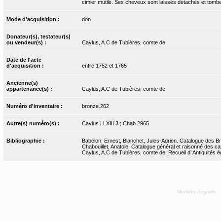
cimier mutilé. Ses cheveux sont laissés détachés et tombe
Mode d'acquisition :
don
Donateur(s), testateur(s)
ou vendeur(s) :
Caylus, A.C de Tubières, comte de
Date de l'acte
d'acquisition :
entre 1752 et 1765
Ancienne(s)
appartenance(s) :
Caylus, A.C de Tubières, comte de
Numéro d'inventaire :
bronze.262
Autre(s) numéro(s) :
Caylus.I.LXIII.3 ; Chab.2965
Bibliographie :
Babelon, Ernest, Blanchet, Jules-Adrien. Catalogue des Bron
Chabouillet, Anatole. Catalogue général et raisonné des ca
Caylus, A.C de Tubières, comte de. Recueil d’ Antiquités égy
Mentions légales