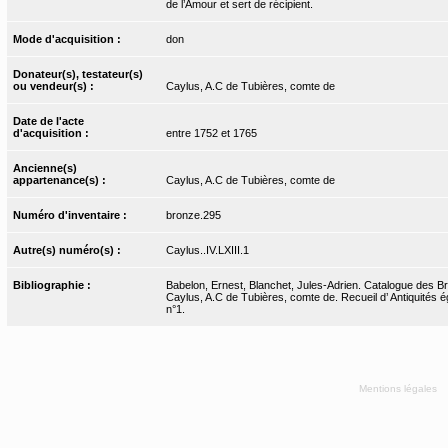
de l’Amour et sert de récipient.
Mode d'acquisition :
don
Donateur(s), testateur(s)
ou vendeur(s) :
Caylus, A.C de Tubières, comte de
Date de l'acte
d'acquisition :
entre 1752 et 1765
Ancienne(s)
appartenance(s) :
Caylus, A.C de Tubières, comte de
Numéro d'inventaire :
bronze.295
Autre(s) numéro(s) :
Caylus..IV.LXIII.1
Bibliographie :
Babelon, Ernest, Blanchet, Jules-Adrien. Catalogue des Bro
Caylus, A.C de Tubières, comte de. Recueil d’ Antiquités ég
n°1.
Mentions légales