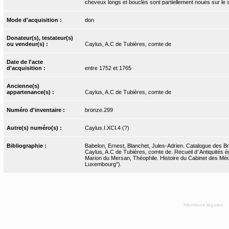
cheveux longs et bouclés sont partiellement noués sur le
Mode d'acquisition :
don
Donateur(s), testateur(s)
ou vendeur(s) :
Caylus, A.C de Tubières, comte de
Date de l'acte
d'acquisition :
entre 1752 et 1765
Ancienne(s)
appartenance(s) :
Caylus, A.C de Tubières, comte de
Numéro d'inventaire :
bronze.299
Autre(s) numéro(s) :
Caylus.I.XCI.4 (?)
Bibliographie :
Babelon, Ernest, Blanchet, Jules-Adrien. Catalogue des Bro
Caylus, A.C de Tubières, comte de. Recueil d’ Antiquités ég
Marion du Mersan, Théophile. Histoire du Cabinet des Médai
Luxembourg").
Mentions légales