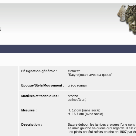
Désignation générale :
statuette
"Satyre jouant avec sa queue"
Epoque/Style/Mouvement :
gréco romain
Matières et techniques :
bronze
patine
(brun)
Mesures :
H. 12 cm (sans socle)
H. 16,7 cm (avec socle)
Description :
Satyre debout, les jambes croisées l’une contre 
sa main gauche sa queue qu’il regarde. Il est ch
Les pieds ont été refaits en cire en 1907 par 