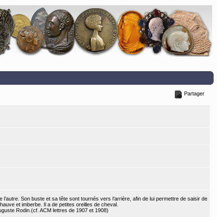
Partager
l’autre. Son buste et sa tête sont tournés vers l’arrière, afin de lui permettre de saisir de
auve et imberbe. Il a de petites oreilles de cheval.
Auguste Rodin.(cf. ACM lettres de 1907 et 1908)