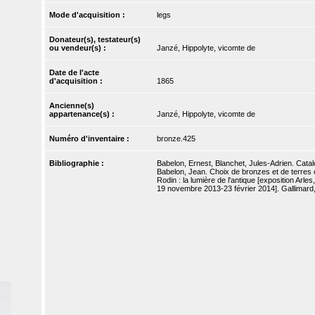
Mode d'acquisition :
legs
Donateur(s), testateur(s)
ou vendeur(s) :
Janzé, Hippolyte, vicomte de
Date de l'acte
d'acquisition :
1865
Ancienne(s)
appartenance(s) :
Janzé, Hippolyte, vicomte de
Numéro d'inventaire :
bronze.425
Bibliographie :
Babelon, Ernest, Blanchet, Jules-Adrien. Catal
Babelon, Jean. Choix de bronzes et de terres 
Rodin : la lumière de l'antique [exposition Ar
19 novembre 2013-23 février 2014]. Gallimard