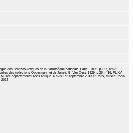
ogue des Bronzes Antiques de la Bibliothèque nationale. Paris : 1895, p.187, n°425.
cuites des collections Oppermann et de Janzé. G. Van Oest, 1929, p.28, n°16, PL.XV.
les, Musée départemental Arles antique, 6 avril-1er septembre 2013 et Paris, Musée Rodin,
, 2013