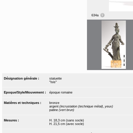
634a
Désignation générale :
statuette
"Isis"
Epoque/Style/Mouvement :
époque romaine
Matières et techniques :
bronze
argent
(incrustation (technique métal), yeux)
patine
(vert brun)
Mesures :
H. 18,3 cm (sans socle)
H. 21,5 cm (avec socle)