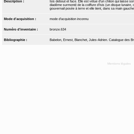
Description :
Isis debout et face. Elle est vêtue d’un chiton qui laisse 
diadème surmonté de la coiffure d’Isis (un disque lunaire,
gouvernail posée à terre et elle tient, dans sa main gauche
Mode d'acquisition :
mode d'acquisition inconnu
Numéro d'inventaire :
bronze.634
Bibliographie :
Babelon, Ernest, Blanchet, Jules-Adrien. Catalogue des Bro
Mentions légales