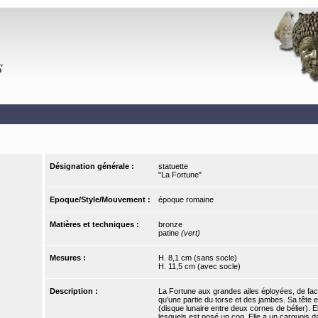
Désignation générale :
statuette
"La Fortune"
Epoque/Style/Mouvement :
époque romaine
Matières et techniques :
bronze
patine
(vert)
Mesures :
H. 8,1 cm (sans socle)
H. 11,5 cm (avec socle)
Description :
La Fortune aux grandes ailes éployées, de face. 
qu’une partie du torse et des jambes. Sa tête 
(disque lunaire entre deux cornes de bélier). 
lesquels est posé un coq. Elle a un carquois da