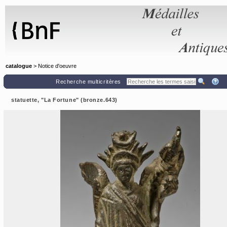
Panneau de gestion des cookies
catalogue
> Notice d'oeuvre
Recherche multicritères
statuette, "La Fortune" (bronze.643)