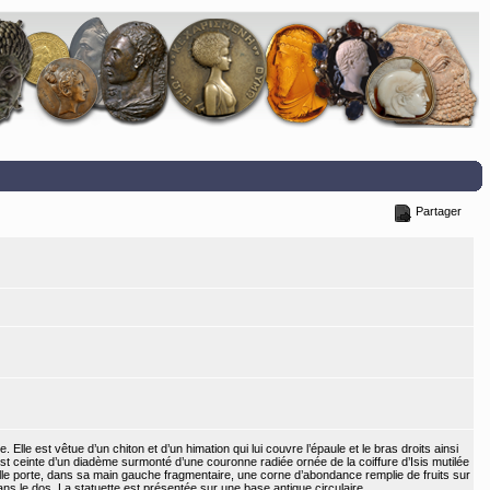
Partager
Elle est vêtue d’un chiton et d’un himation qui lui couvre l’épaule et le bras droits ainsi
est ceinte d’un diadème surmonté d’une couronne radiée ornée de la coiffure d’Isis mutilée
Elle porte, dans sa main gauche fragmentaire, une corne d’abondance remplie de fruits sur
ns le dos. La statuette est présentée sur une base antique circulaire.