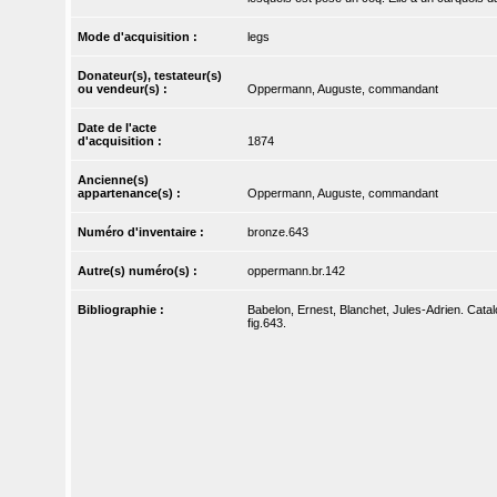
Mode d'acquisition :
legs
Donateur(s), testateur(s)
ou vendeur(s) :
Oppermann, Auguste, commandant
Date de l'acte
d'acquisition :
1874
Ancienne(s)
appartenance(s) :
Oppermann, Auguste, commandant
Numéro d'inventaire :
bronze.643
Autre(s) numéro(s) :
oppermann.br.142
Bibliographie :
Babelon, Ernest, Blanchet, Jules-Adrien. Catal
fig.643.