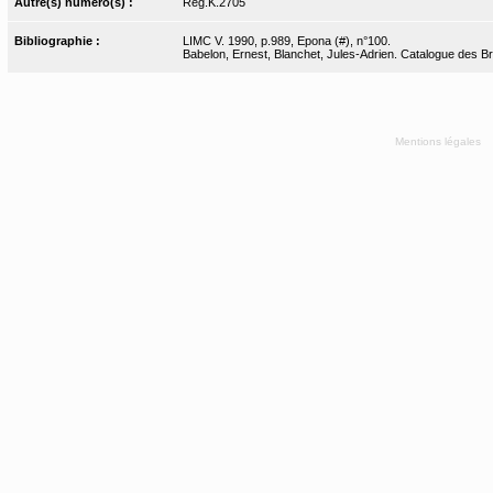
Autre(s) numéro(s) :
Reg.K.2705
Bibliographie :
LIMC V. 1990, p.989, Epona (#), n°100.
Babelon, Ernest, Blanchet, Jules-Adrien. Catalogue des Bro
Mentions légales