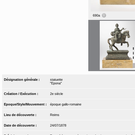
690a
Désignation générale :
statuette
"Epona"
Création / Exécution :
2e siècle
Epoque/Style/Mouvement :
époque gallo-romaine
Lieu de découverte :
Reims
Date de découverte :
24/07/1878