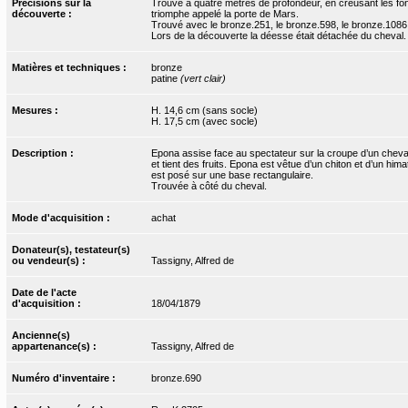
Précisions sur la
Trouvé à quatre mètres de profondeur, en creusant les fon
découverte :
triomphe appelé la porte de Mars.
Trouvé avec le bronze.251, le bronze.598, le bronze.1086 
Lors de la découverte la déesse était détachée du cheval.
Matières et techniques :
bronze
patine
(vert clair)
Mesures :
H. 14,6 cm (sans socle)
H. 17,5 cm (avec socle)
Description :
Epona assise face au spectateur sur la croupe d’un cheval
et tient des fruits. Epona est vêtue d’un chiton et d’un h
est posé sur une base rectangulaire.
Trouvée à côté du cheval.
Mode d'acquisition :
achat
Donateur(s), testateur(s)
ou vendeur(s) :
Tassigny, Alfred de
Date de l'acte
d'acquisition :
18/04/1879
Ancienne(s)
appartenance(s) :
Tassigny, Alfred de
Numéro d'inventaire :
bronze.690