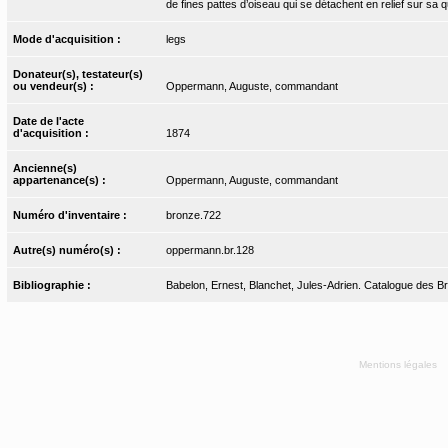
de fines pattes d’oiseau qui se détachent en relief sur sa 
Mode d'acquisition :
legs
Donateur(s), testateur(s)
ou vendeur(s) :
Oppermann, Auguste, commandant
Date de l'acte
d'acquisition :
1874
Ancienne(s)
appartenance(s) :
Oppermann, Auguste, commandant
Numéro d'inventaire :
bronze.722
Autre(s) numéro(s) :
oppermann.br.128
Bibliographie :
Babelon, Ernest, Blanchet, Jules-Adrien. Catalogue des Bro
Mentions légales