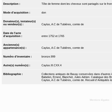
Description :
Tête de femme dont les cheveux sont partagés sur le front
Mode d'acquisition :
don
Donateur(s), testateur(s)
ou vendeur(s) :
Caylus, A.C de Tubières, comte de
Date de l'acte
d'acquisition :
entre 1752 et 1765
Ancienne(s)
appartenance(s) :
Caylus, A.C de Tubières, comte de
Numéro d'inventaire :
bronze.999
Autre(s) numéro(s) :
Caylus.III.CXX.4
Bibliographie :
Collections antiques de Bavay conservées dans d'autres in
Babelon, Ernest, Blanchet, Jules-Adrien. Catalogue des Bro
Caylus, A.C de Tubières, comte de. Recueil d’ Antiquités ég
Mentions légales