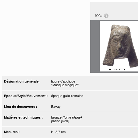
999a
Désignation générale :
figure d'applique
"Masque tragique"
Epoque/Style/Mouvement :
époque gallo-romaine
Lieu de découverte :
Bavay
Matières et techniques :
bronze
(fonte pleine)
patine
(vert)
Mesures :
H. 3,7 cm