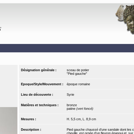
Désignation générale :
sceau de potier
"Pied gauche"
Epoque/Style/Mouvement :
époque romaine
Lieu de découverte :
Syrie
Matières et techniques :
bronze
patine
(vert foncé)
Mesures :
H. 5,5 cm, L. 8,9 cm
Description :
Pied gauche chaussé d’une sandale dont les co
cheville, est ornée d’un fleuron épanoui et, s