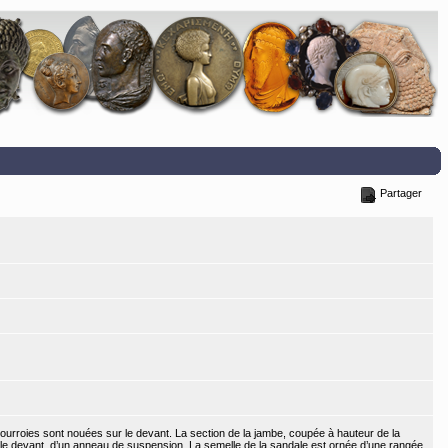
Partager
urroies sont nouées sur le devant. La section de la jambe, coupée à hauteur de la
ur le devant, d’un anneau de suspension. La semelle de la sandale est ornée d’une rangée