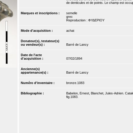
de denticules et de points. Le champ est occup
Marques et inscriptions :
semelle
grec
Reproduction : ΦΥΔΕΡΙΟΥ
Mode d'acquisition :
achat
Donateur(s), testateur(s)
ou vendeur(s) :
Barré de Lancy
Date de l'acte
d'acquisition :
07/02/1894
Ancienne(s)
appartenance(s) :
Barré de Lancy
Numéro d'inventaire :
bronze.1083
Bibliographie :
Babelon, Ernest, Blanchet, Jules-Adrien. Catal
fig.1083.