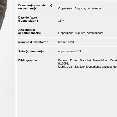
Donateur(s), testateur(s)
ou vendeur(s) :
Oppermann, Auguste, commandant
Date de l'acte
d'acquisition :
1874
Ancienne(s)
appartenance(s) :
Oppermann, Auguste, commandant
Numéro d'inventaire :
bronze.1091
Autre(s) numéro(s) :
oppermann.br.274
Bibliographie :
Babelon, Ernest, Blanchet, Jules-Adrien. Catal
fig.1091.
Muret, Jean-Baptiste. Monuments antiques dessi