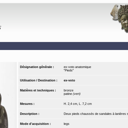
Désignation générale :
ex-voto anatomique
"Pieds"
Utilisation / Destination :
ex-voto
Matières et techniques :
bronze
patine
(vert)
Mesures :
H. 2,4 cm, L. 7,2 cm
Description :
Deux pieds chaussés de sandales à lanières sou
Mode d'acquisition :
legs