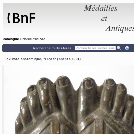
Panneau de gestion des cookies
catalogue
> Notice d'oeuvre
Recherche multicritères
ex-voto anatomique, "Pieds" (bronze.1091)