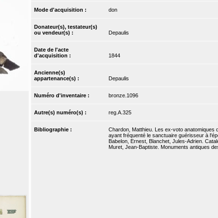
Mode d'acquisition :
don
Donateur(s), testateur(s)
ou vendeur(s) :
Depaulis
Date de l'acte
d'acquisition :
1844
Ancienne(s)
appartenance(s) :
Depaulis
Numéro d'inventaire :
bronze.1096
Autre(s) numéro(s) :
reg.A.325
Bibliographie :
Chardon, Matthieu. Les ex-voto anatomiques de
ayant fréquenté le sanctuaire guérisseur à l'é
Babelon, Ernest, Blanchet, Jules-Adrien. Catal
Muret, Jean-Baptiste. Monuments antiques dessi