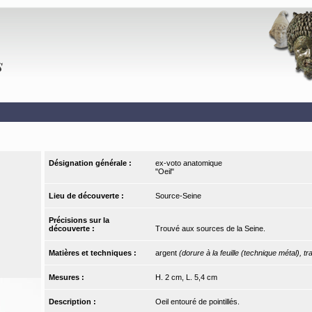
Désignation générale :
ex-voto anatomique
"Oeil"
Lieu de découverte :
Source-Seine
Précisions sur la
découverte :
Trouvé aux sources de la Seine.
Matières et techniques :
argent
(dorure à la feuille (technique métal), tr
Mesures :
H. 2 cm, L. 5,4 cm
Description :
Oeil entouré de pointillés.