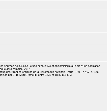
s sources de la Seine : étude exhaustive et épidémiologie au sein d'une population
poque gallo-romaine. 2012
ogue des Bronzes Antiques de la Bibliothèque nationale. Paris : 1895, p.467, n°1096.
nés par J.-B. Muret, tome III. entre 1830 et 1866, pl.140.3.