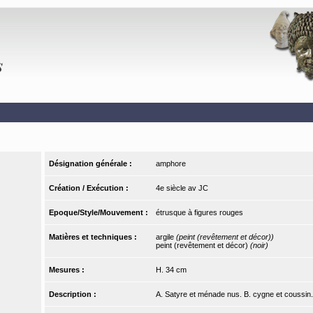
Désignation générale :
amphore
Création / Exécution :
4e siècle av JC
Epoque/Style/Mouvement :
étrusque à figures rouges
Matières et techniques :
argile
(peint (revêtement et décor))
peint (revêtement et décor)
(noir)
Mesures :
H. 34 cm
Description :
A. Satyre et ménade nus. B. cygne et coussin.