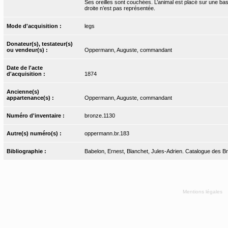
Ses oreilles sont couchées. L’animal est placé sur une base
droite n’est pas représentée.
Mode d'acquisition :
legs
Donateur(s), testateur(s)
ou vendeur(s) :
Oppermann, Auguste, commandant
Date de l'acte
d'acquisition :
1874
Ancienne(s)
appartenance(s) :
Oppermann, Auguste, commandant
Numéro d'inventaire :
bronze.1130
Autre(s) numéro(s) :
oppermann.br.183
Bibliographie :
Babelon, Ernest, Blanchet, Jules-Adrien. Catalogue des Bro
Mentions légales