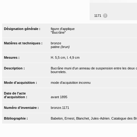
1171
Désignation générale :
figure d'applique
"Bucrâne"
Matières et techniques :
bronze
patine
(brun)
Mesures :
H. 5,5 cm, l. 4,9 cm
Description :
Bucrâne muni d’un anneau de suspension entre les deux c
bourrelets.
Mode d'acquisition :
mode d'acquisition inconnu
Date de l'acte
d'acquisition :
avant 1895
Numéro d'inventaire :
bronze.1171
Bibliographie :
Babelon, Ernest, Blanchet, Jules-Adrien. Catalogue des Bro