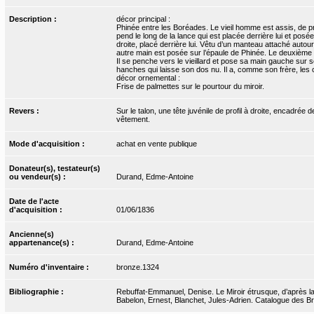
Description :
décor principal :
Phinée entre les Boréades. Le vieil homme est assis, de pro
pend le long de la lance qui est placée derrière lui et posé
droite, placé derrière lui. Vêtu d’un manteau attaché auto
autre main est posée sur l’épaule de Phinée. Le deuxième fi
Il se penche vers le vieillard et pose sa main gauche sur s
hanches qui laisse son dos nu. Il a, comme son frère, les c
décor ornemental :
Frise de palmettes sur le pourtour du miroir.
Revers :
Sur le talon, une tête juvénile de profil à droite, encadré
vêtement.
Mode d'acquisition :
achat en vente publique
Donateur(s), testateur(s)
ou vendeur(s) :
Durand, Edme-Antoine
Date de l'acte
d'acquisition :
01/06/1836
Ancienne(s)
appartenance(s) :
Durand, Edme-Antoine
Numéro d'inventaire :
bronze.1324
Bibliographie :
Rebuffat-Emmanuel, Denise. Le Miroir étrusque, d’après l
Babelon, Ernest, Blanchet, Jules-Adrien. Catalogue des Bro