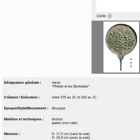
1324b
Désignation générale :
miroir
"Phinée et les Boréades"
Création / Exécution :
entre 375 av JC et 325 av JC
Epoque/Style/Mouvement :
étrusque
Matières et techniques :
bronze
patine
(vert clair)
Mesures :
D. 17,3 cm (sans la soie)
H. 25,8 cm (avec la soie)