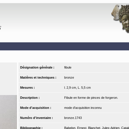
Désignation générale :
fibule
Matières et techniques :
bronze
Mesures :
l. 2,9 cm, L. 5,5 cm
Description :
Fibule en forme de pinces de forgeron.
Mode d'acquisition :
mode d'acquisition inconnu
Numéro d'inventaire :
bronze.1743
Bibliographie :
Babelon, Ernest, Blanchet, Jules-Adrien. Catal