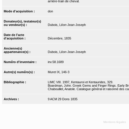
arrière-train de cheval.
Mode d'acquisition :
don
Donateur(s), testateur(s)
ou vendeur(s) :
Dubois, Léon-Jean-Joseph
Date de l'acte
d'acquisition :
Décembre, 1835
Ancienne(s)
appartenance(s) :
Dubois, Léon-Jean-Joseph
Numéro d'inventaire :
inv.58.1689
Autre(s) numéro(s) :
Muret IX, 146-3
Bibliographie :
LIMC VIII. 1997, Kentauroi et Kentaurides, 329.
Boardman, John. Greek Gems and Finger Rings. Early Bronz
Chabouillet, Anatole. Catalogue général et raisonné des ca
Archives :
9 ACM 29 Dons 1835
Mentions légales