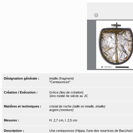
Désignation générale :
intaille
(fragment)
"Centauresse"
Création / Exécution :
Grèce
(lieu de création)
1ère moitié 4e siècle av JC
Matières et techniques :
cristal de roche
(taille en intaille, intaille)
argent
(monture)
Mesures :
H. 2,7 cm, l. 2,5 cm
Description :
Une centauresse (Hippa, l’une des nourrices de Bacchus?) 