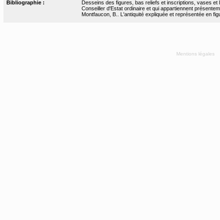
Bibliographie :
Desseins des figures, bas reliefs et inscriptions, vases e
Conseiller d'Estat ordinaire et qui appartiennent présent
Montfaucon, B.. L'antiquité expliquée et représentée en figur
Mentions légales