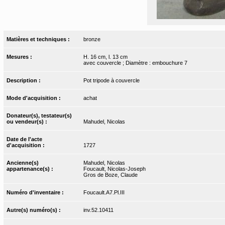
Matières et techniques :
bronze
Mesures :
H. 16 cm, l. 13 cm
avec couvercle ; Diamètre : embouchure 7
Description :
Pot tripode à couvercle
Mode d'acquisition :
achat
Donateur(s), testateur(s)
ou vendeur(s) :
Mahudel, Nicolas
Date de l'acte
d'acquisition :
1727
Ancienne(s)
Mahudel, Nicolas
appartenance(s) :
Foucault, Nicolas-Joseph
Gros de Boze, Claude
Numéro d'inventaire :
Foucault.A7.Pl.III
Autre(s) numéro(s) :
inv.52.10411