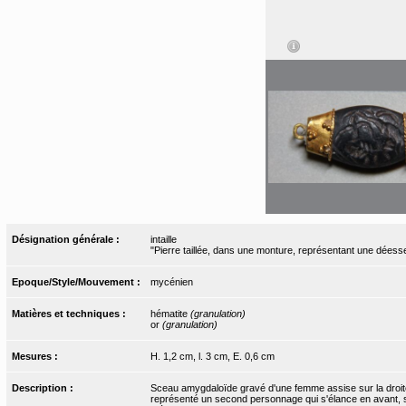
Désignation générale :
intaille
"Pierre taillée, dans une monture, représentant une déess
Epoque/Style/Mouvement :
mycénien
Matières et techniques :
hématite
(granulation)
or
(granulation)
Mesures :
H. 1,2 cm, l. 3 cm, E. 0,6 cm
Description :
Sceau amygdaloïde gravé d'une femme assise sur la droite du
représenté un second personnage qui s'élance en avant, sa