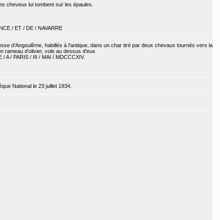
 ses cheveux lui tombent sur les épaules.
RANCE / ET / DE / NAVARRE
sse d'Angoulême, habillés à l'antique, dans un char tiré par deux chevaux tournés vers la
n rameau d'olivier, vole au dessus d'eux.
E / A / PARIS / III / MAI / MDCCCXIV.
que National le 23 juillet 1934.