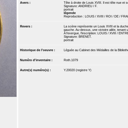
Avers :
Tête à droite de Louis XVIII. Il est tête nue et
Signature: ANDRIEU / F.
portrait
légende
Reproduction : LOUIS / XVIII / ROI / DE / F
Revers :
La scène représente un Louis XVIII et la duche
gauche. Au-dessus, une victoire ailée, tenant u
A l'exergue, l'inscription: LOUIS / XVIII / ENTR
Signature: BRENET.
portrait
Historique de l'oeuvre :
Léguée au Cabinet des Médailles de la Bibliothè
Numéro d'inventaire :
Roth.1079
Autre(s) numéro(s) :
Y.20020 (registre Y)