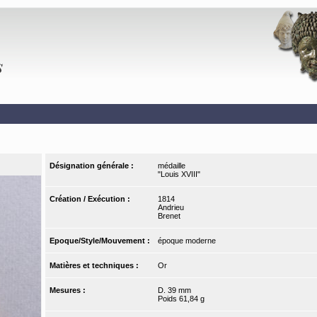
Désignation générale :
médaille
"Louis XVIII"
Création / Exécution :
1814
Andrieu
Brenet
Epoque/Style/Mouvement :
époque moderne
Matières et techniques :
Or
Mesures :
D. 39 mm
Poids 61,84 g