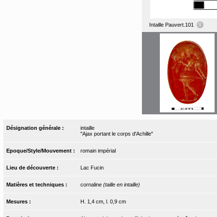
Intaille Pauvert.101
Désignation générale :
intaille
"Ajax portant le corps d'Achille"
Epoque/Style/Mouvement :
romain impérial
Lieu de découverte :
Lac Fucin
Matières et techniques :
cornaline
(taille en intaille)
Mesures :
H. 1,4 cm, l. 0,9 cm