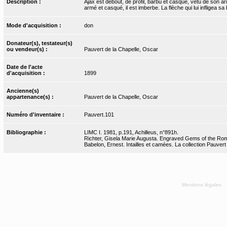
Description :
Ajax est debout, de profil, barbu et casqué, vêtu de son arm
armé et casqué, il est imberbe. La flèche qui lui infligea s
Mode d'acquisition :
don
Donateur(s), testateur(s)
ou vendeur(s) :
Pauvert de la Chapelle, Oscar
Date de l'acte
d'acquisition :
1899
Ancienne(s)
appartenance(s) :
Pauvert de la Chapelle, Oscar
Numéro d'inventaire :
Pauvert.101
Bibliographie :
LIMC I. 1981, p.191, Achilleus, n°891h.
Richter, Gisela Marie Augusta. Engraved Gems of the Rom
Babelon, Ernest. Intailles et camées. La collection Pauvert
Mentions légales