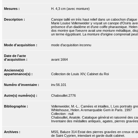
Mesures :
H. 4,3 cm (avec monture)
Description :
Canope taillé en très haut relief dans un cabochon d'aigue
Marie Louise Vollenweider y voyait un canope d'Osiris avec 
présence d'un diadème et d'une coiffe pharaonique. Helen Wh
dos montre que l'oeuvre avait une monture métallique, di
un terme égyptisant. La monture d'origine comprenait peut-
Mode d'acquisition :
mode d'acquisition inconnu
Date de l'acte
d'acquisition :
avant 1664
Ancienne(s)
appartenance(s) :
Collection de Louis XIV, Cabinet du Roi
Numéro d'inventaire :
inv.56.101
Autre(s) numéro(s) :
Chabouillet.2776
Bibliographie :
Vollenweider, M.-L.. Camées et intailles, I, Les portraits g
Whitehouse, Helen. A remarquable Gem in Paris. 1997
Collection : null
Chabouillet, Anatole. Catalogue général et raisonné des ca
Inventaire des médailles antiques, agates, pierres gravées
Archives :
MSS, Baluze 314 Estat des pierres gravées en creux et de r
de Saint Cyprien, intendant et garde dudit cabinet.