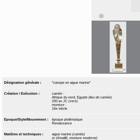
Désignation générale :
"canope en aigue marine"
Création / Exécution :
camée :
Afrique du nord, Egypte
(lieu de camée)
200 av JC
(vers)
monture :
16e siècle
Epoque/Style/Mouvement :
époque ptolémaïque
Renaissance
Matières et techniques :
aigue marine
(camée)
or
(émaillé, monture moderne)