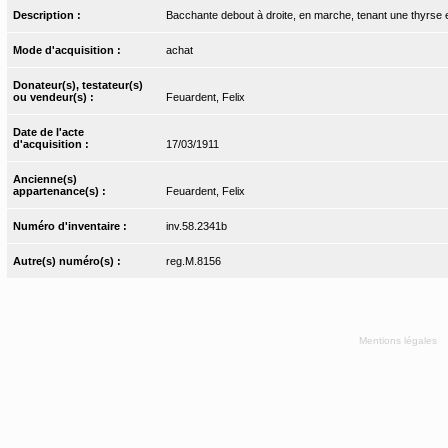
Description :
Bacchante debout à droite, en marche, tenant une thyrse 
Mode d'acquisition :
achat
Donateur(s), testateur(s)
ou vendeur(s) :
Feuardent, Felix
Date de l'acte
d'acquisition :
17/03/1911
Ancienne(s)
appartenance(s) :
Feuardent, Felix
Numéro d'inventaire :
inv.58.2341b
Autre(s) numéro(s) :
reg.M.8156
Mentions légales