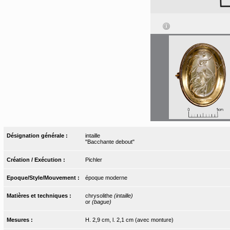
Désignation générale :
intaille
"Bacchante debout"
Création / Exécution :
Pichler
Epoque/Style/Mouvement :
époque moderne
Matières et techniques :
chrysolithe
(intaille)
or
(bague)
Mesures :
H. 2,9 cm, l. 2,1 cm (avec monture)