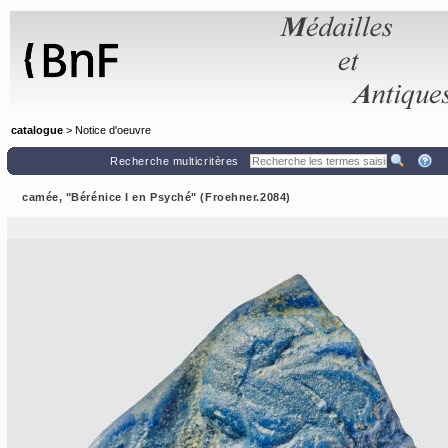
Panneau de gestion des cookies
catalogue
> Notice d'oeuvre
Recherche multicritères
camée, "Bérénice I en Psyché" (Froehner.2084)