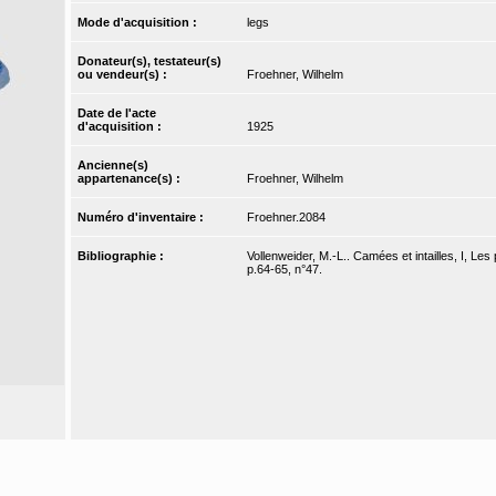
Mode d'acquisition :
legs
Donateur(s), testateur(s)
ou vendeur(s) :
Froehner, Wilhelm
Date de l'acte
d'acquisition :
1925
Ancienne(s)
appartenance(s) :
Froehner, Wilhelm
Numéro d'inventaire :
Froehner.2084
Bibliographie :
Vollenweider, M.-L.. Camées et intailles, I, Les
p.64-65, n°47.