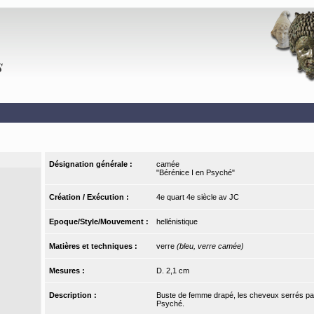
Désignation générale :
camée
"Bérénice I en Psyché"
Création / Exécution :
4e quart 4e siècle av JC
Epoque/Style/Mouvement :
hellénistique
Matières et techniques :
verre
(bleu, verre camée)
Mesures :
D. 2,1 cm
Description :
Buste de femme drapé, les cheveux serrés par
Psyché.