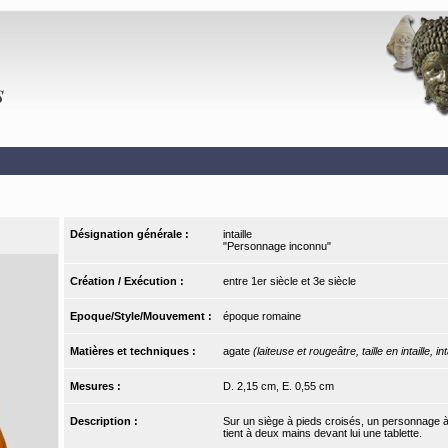
Désignation générale :
intaille
"Personnage inconnu"
Création / Exécution :
entre 1er siècle et 3e siècle
Epoque/Style/Mouvement :
époque romaine
Matières et techniques :
agate
(laiteuse et rougeâtre, taille en intaille, int
Mesures :
D. 2,15 cm, E. 0,55 cm
Description :
Sur un siège à pieds croisés, un personnage à tê
tient à deux mains devant lui une tablette.