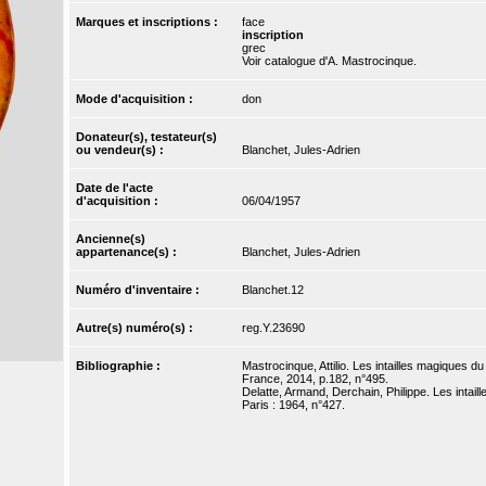
Marques et inscriptions :
face
inscription
grec
Voir catalogue d'A. Mastrocinque.
Mode d'acquisition :
don
Donateur(s), testateur(s)
ou vendeur(s) :
Blanchet, Jules-Adrien
Date de l'acte
d'acquisition :
06/04/1957
Ancienne(s)
appartenance(s) :
Blanchet, Jules-Adrien
Numéro d'inventaire :
Blanchet.12
Autre(s) numéro(s) :
reg.Y.23690
Bibliographie :
Mastrocinque, Attilio. Les intailles magiques d
France, 2014, p.182, n°495.
Delatte, Armand, Derchain, Philippe. Les intail
Paris : 1964, n°427.