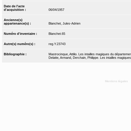
Date de l'acte
d'acquisition :
06/04/1957
Ancienne(s)
appartenance(s) :
Blanchet, Jules-Adrien
Numéro d'inventaire :
Blanchet.65
Autre(s) numéro(s) :
reg.Y.23743
Bibliographie :
Mastrocinque, Attilio. Les intailles magiques du départeme
Delatte, Armand, Derchain, Philippe. Les intailles magiques
Mentions légales