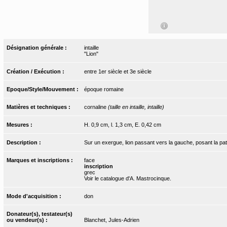
Désignation générale :
intaille
"Lion"
Création / Exécution :
entre 1er siècle et 3e siècle
Epoque/Style/Mouvement :
époque romaine
Matières et techniques :
cornaline
(taille en intaille, intaille)
Mesures :
H. 0,9 cm, l. 1,3 cm, E. 0,42 cm
Description :
Sur un exergue, lion passant vers la gauche, posant la pat
Marques et inscriptions :
face
inscription
grec
Voir le catalogue d'A. Mastrocinque.
Mode d'acquisition :
don
Donateur(s), testateur(s)
ou vendeur(s) :
Blanchet, Jules-Adrien