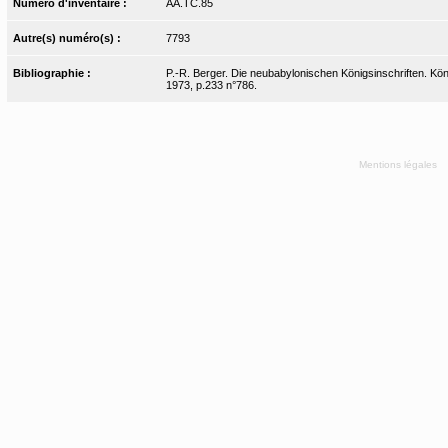
Numéro d'inventaire :
AA.TC.85
Autre(s) numéro(s) :
7793
Bibliographie :
P.-R. Berger. Die neubabylonischen Königsinschriften. Kö
1973, p.233 n°786.
Mentions légales