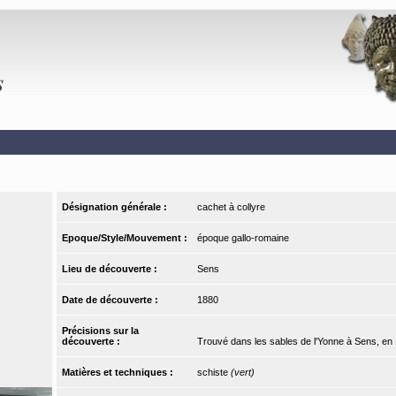
Désignation générale :
cachet à collyre
Epoque/Style/Mouvement :
époque gallo-romaine
Lieu de découverte :
Sens
Date de découverte :
1880
Précisions sur la
découverte :
Trouvé dans les sables de l'Yonne à Sens, en
Matières et techniques :
schiste
(vert)