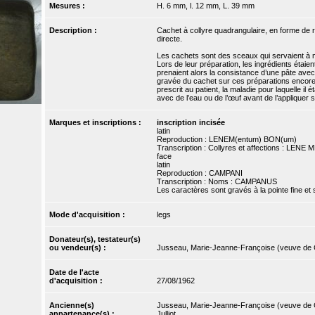
Mesures :
H. 6 mm, l. 12 mm, L. 39 mm
Description :
Cachet à collyre quadrangulaire, en forme de ré
directe.
Les cachets sont des sceaux qui servaient à mar
Lors de leur préparation, les ingrédients étai
prenaient alors la consistance d’une pâte avec 
gravée du cachet sur ces préparations encore m
prescrit au patient, la maladie pour laquelle il éta
avec de l’eau ou de l’œuf avant de l’appliquer su
Marques et inscriptions :
inscription incisée
latin
Reproduction : LENEM(entum) BON(um)
Transcription : Collyres et affections : L
face
latin
Reproduction : CAMPANI
Transcription : Noms : CAMPANUS
Les caractères sont gravés à la pointe fine et s
Mode d'acquisition :
legs
Donateur(s), testateur(s)
ou vendeur(s) :
Jusseau, Marie-Jeanne-Françoise (veuve de 
Date de l'acte
d'acquisition :
27/08/1962
Ancienne(s)
Jusseau, Marie-Jeanne-Françoise (veuve de 
appartenance(s) :
Julliot