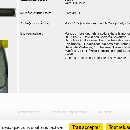
Côte, Claudius
Numéro d'inventaire :
Côte.499.1
Autre(s) numéro(s) :
Voinot 162 (catalogue) ; inv.MsCôte,p.496,n°49
Bibliographie :
Voinot, J.. Les cachets à collyre dans le mond
Dr. Julliot G.. Revue des Sociétés Savantes. 1
Dr. Julliot G.. Notice sur trois cachets d'oculi
Espérandieu. Recueil des cachets d'oculistes r
Héron de Villefosse, A., Thedenat, Henri. Cach
Marlène Aubin. Révéler la chimie des préparat
27-28.
https://theses.hal.science/tel-01508834v1
Mentions légales
Accessibilité (non conforme)
Plan du site
ur ceux que vous souhaitez activer
Tout accepter
Tout refus