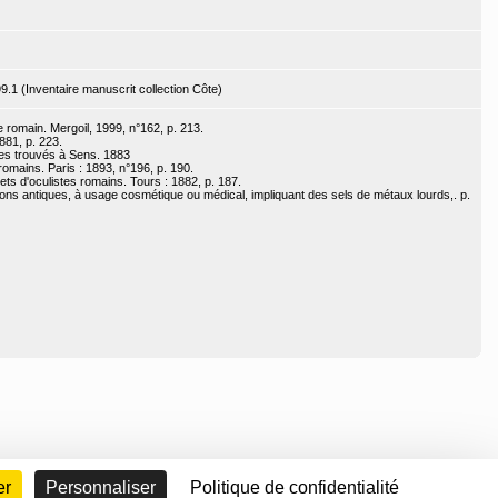
9.1 (Inventaire manuscrit collection Côte)
e romain. Mergoil, 1999, n°162, p. 213.
881, p. 223.
stes trouvés à Sens. 1883
omains. Paris : 1893, n°196, p. 190.
ets d'oculistes romains. Tours : 1882, p. 187.
ions antiques, à usage cosmétique ou médical, impliquant des sels de métaux lourds,. p.
er
Personnaliser
Politique de confidentialité