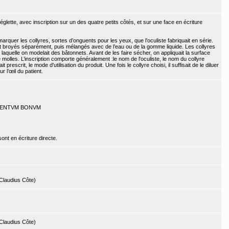
glette, avec inscription sur un des quatre petits côtés, et sur une face en écriture
quer les collyres, sortes d’onguents pour les yeux, que l’oculiste fabriquait en série.
ent broyés séparément, puis mélangés avec de l’eau ou de la gomme liquide. Les collyres
laquelle on modelait des bâtonnets. Avant de les faire sécher, on appliquait la surface
olles. L’inscription comporte généralement :le nom de l'oculiste, le nom du collyre
it prescrit, le mode d'utilisation du produit. Une fois le collyre choisi, il suffisait de le diluer
r l’œil du patient.
ENE MENTVM BONVM
ont en écriture directe.
Claudius Côte)
Claudius Côte)