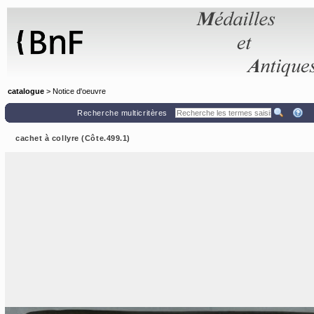
Panneau de gestion des cookies
catalogue
> Notice d'oeuvre
Recherche multicritères
cachet à collyre (Côte.499.1)