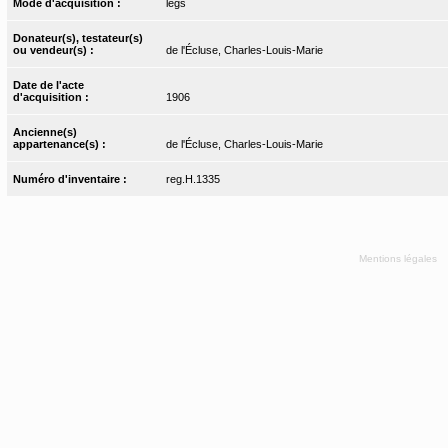
Mode d'acquisition :
legs
Donateur(s), testateur(s)
ou vendeur(s) :
de l'Écluse, Charles-Louis-Marie
Date de l'acte
d'acquisition :
1906
Ancienne(s)
appartenance(s) :
de l'Écluse, Charles-Louis-Marie
Numéro d'inventaire :
reg.H.1335
Mentions légales