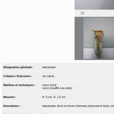
Désignation générale :
balsamaire
Création / Exécution :
1er siècle
Matières et techniques :
verre
(vert)
verre
(soufflé à la volée)
Mesures :
H. 5 cm, D. 1,5 cm
Description :
balsamaire; lèvre en forme d’anneau entourant le bord; col