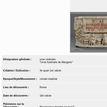
Désignation générale :
urne cinéraire
"Urne funéraire de Margaris"
Création / Exécution :
4e quart 1er siècle
Epoque/Style/Mouvement :
romain impérial
Lieu de découverte :
Rome
Date de découverte :
16e siècle
Précisions sur la
découverte :
Provenance donnée par le CIL