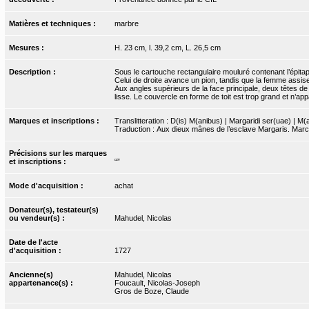
Matières et techniques :
marbre
Mesures :
H. 23 cm, l. 39,2 cm, L. 26,5 cm
Description :
Sous le cartouche rectangulaire mouluré contenant l’épita
Celui de droite avance un pion, tandis que la femme assise 
Aux angles supérieurs de la face principale, deux têtes de 
lisse. Le couvercle en forme de toit est trop grand et n’appa
Marques et inscriptions :
Translitteration : D(is) M(anibus) | Margaridi ser(uae) | M(a
Traduction : Aux dieux mânes de l’esclave Margaris. Marcus
Précisions sur les marques
et inscriptions :
“”
Mode d'acquisition :
achat
Donateur(s), testateur(s)
ou vendeur(s) :
Mahudel, Nicolas
Date de l'acte
d'acquisition :
1727
Ancienne(s)
Mahudel, Nicolas
appartenance(s) :
Foucault, Nicolas-Joseph
Gros de Boze, Claude