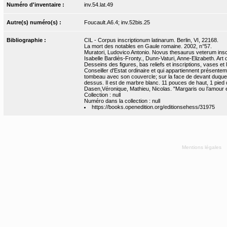
Numéro d'inventaire :
inv.54.lat.49
Autre(s) numéro(s) :
Foucault.A6.4; inv.52bis.25
Bibliographie :
CIL - Corpus inscriptionum latinarum. Berlin, VI, 22168.
La mort des notables en Gaule romaine. 2002, n°57.
Muratori, Ludovico Antonio. Novus thesaurus veterum inscr
Isabelle Bardiès-Fronty., Dunn-Vaturi, Anne-Elizabeth. Art 
Desseins des figures, bas reliefs et inscriptions, vases e
Conseiller d'Estat ordinaire et qui appartiennent présente
tombeau avec son couvercle; sur la face de devant duquel 
dessus. Il est de marbre blanc. 11 pouces de haut, 1 pied 
Dasen,Véronique, Mathieu, Nicolas. "Margaris ou l’amour en
Collection : null
Numéro dans la collection : null
https://books.openedition.org/editionsehess/31975
Mentions légales