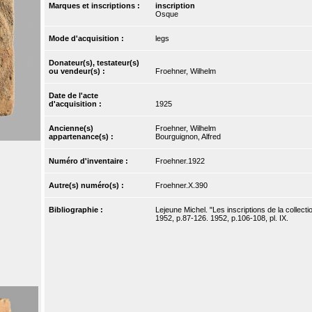
Marques et inscriptions :
inscription
Osque
Mode d'acquisition :
legs
Donateur(s), testateur(s)
ou vendeur(s) :
Froehner, Wilhelm
Date de l'acte
d'acquisition :
1925
Ancienne(s)
Froehner, Wilhelm
appartenance(s) :
Bourguignon, Alfred
Numéro d'inventaire :
Froehner.1922
Autre(s) numéro(s) :
Froehner.X.390
Bibliographie :
Lejeune Michel. "Les inscriptions de la collect
1952, p.87-126. 1952, p.106-108, pl. IX.