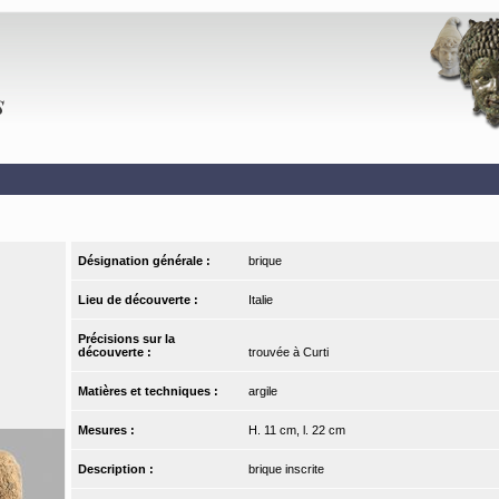
Désignation générale :
brique
Lieu de découverte :
Italie
Précisions sur la
découverte :
trouvée à Curti
Matières et techniques :
argile
Mesures :
H. 11 cm, l. 22 cm
Description :
brique inscrite