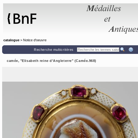
Panneau de gestion des cookies
catalogue
> Notice d'oeuvre
Recherche multicritères
camée, "Elisabeth reine d’Angleterre" (Camée.968)