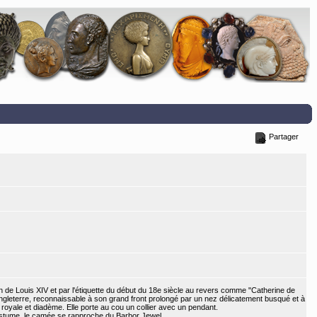
Partager
tion de Louis XIV et par l'étiquette du début du 18e siècle au revers comme "Catherine de
'Angleterre, reconnaissable à son grand front prolongé par un nez délicatement busqué et à
 royale et diadème. Elle porte au cou un collier avec un pendant.
ostume, le camée se rapproche du Barbor Jewel