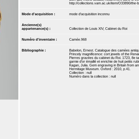
http://collections.vam.ac.uk/item/O33890/the
Mode d'acquisition :
mode d'acquisition inconnu
Ancienne(s)
appartenance(s) :
Collection de Louis XIV, Cabinet du Roi
Numéro d'inventaire :
Camée.968
Bibliographie :
Babelon, Ernest. Catalogue des camées antique
Princely magnificence: cort jewels of the Rena
Pierres gravées du cabinet du Roi. 1723, 8e ta
garnie d'or émaillé et enrichie de huit petits rubi
Kagan, Julia. Gem engraving in Britain from ant
Hermitage Museum. Oxford : 2010, p.41.
Collection : null
Numéro dans la collection : null