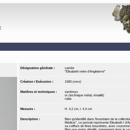
Désignation générale :
camée
"Elisabeth reine d’Angleterre"
Création / Exécution :
1580
(vers)
Matières et techniques :
sardonyx
or
(technique métal, émaillé)
rubis
Mesures :
H. 4,2 cm, l. 4,4 cm
Description :
Bien qu'identifié dans l'inventaire de la collec
Médicis", ce portrait représente Elisabeth I d
sa coiffure de fines bouclettes, avec couronne
Bien que moins détaillé, notamment dans le c