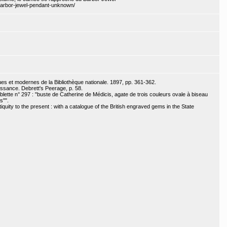
-barbor-jewel-pendant-unknown/
s et modernes de la Bibliothèque nationale. 1897, pp. 361-362.
issance. Debrett's Peerage, p. 58.
blette n° 297 : "buste de Catherine de Médicis, agate de trois couleurs ovale à biseau
s"".
iquity to the present : with a catalogue of the British engraved gems in the State