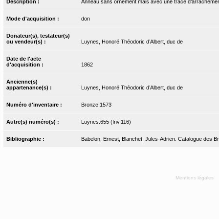
Description :
Anneau sans ornement mais avec une trace d’arrachemen
Mode d'acquisition :
don
Donateur(s), testateur(s)
ou vendeur(s) :
Luynes, Honoré Théodoric d’Albert, duc de
Date de l'acte
d'acquisition :
1862
Ancienne(s)
appartenance(s) :
Luynes, Honoré Théodoric d’Albert, duc de
Numéro d'inventaire :
Bronze.1573
Autre(s) numéro(s) :
Luynes.655 (Inv.116)
Bibliographie :
Babelon, Ernest, Blanchet, Jules-Adrien. Catalogue des Bro
Mentions légales