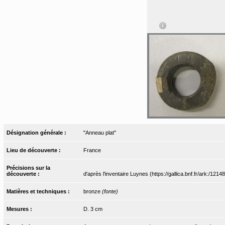
Désignation générale :
"Anneau plat"
Lieu de découverte :
France
Précisions sur la
découverte :
d'après l'inventaire Luynes (https://gallica.bnf.fr/ark:/12
Matières et techniques :
bronze
(fonte)
Mesures :
D. 3 cm